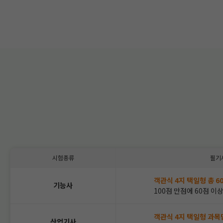
시험종류
필기
객관식 4지 택일형 총 6
기능사
100점 만점에 60점 이
객관식 4지 택일형 과목
산업기사