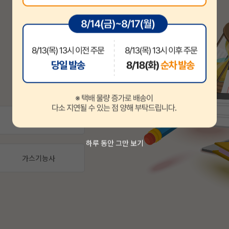
축산(산업)기사
하루 동안 그만 보기
가스기능사