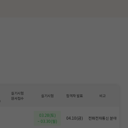
실기시험
실기시험
합격자 발표
비고
원서접수
)
03.28(토)
04.10(금)
전파전자통신 분야
~ 03.30(월)