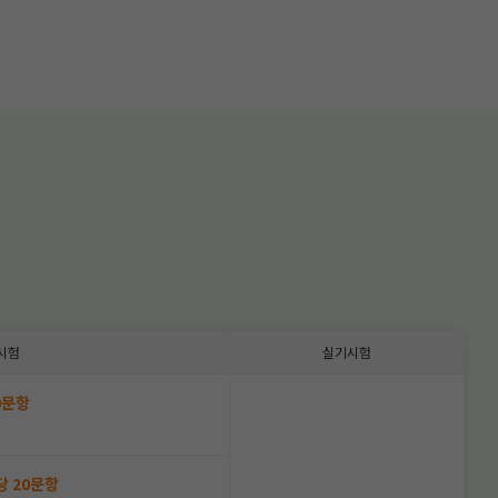
시험
실기시험
0문항
상
당 20문항