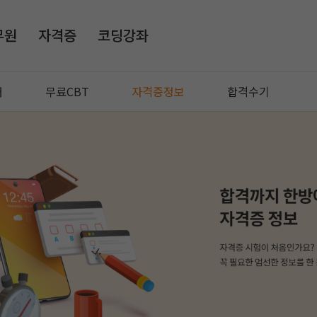
무원
자격증
코딩강좌
매
무료CBT
자격증정보
합격수기