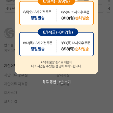
1,240,000원
1,240,000원
1,
6 개월
12 개월
합격을 쉽고 빠르게,
지안에듀는 1년 안에 합격을 목표를 합니다.
지안에듀
제휴
지안에듀 공무원
강사지원
하루 동안 그만 보기
지안에듀 자격증
기업제휴
회사소개
오시는길