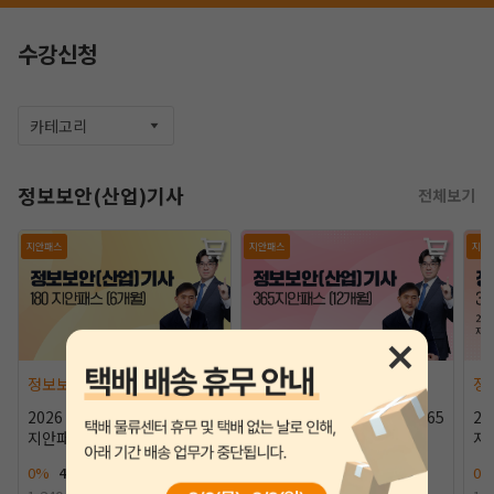
수강신청
카테고리
정보보안(산업)기사
전체보기
지안패스
지안패스
지안
작성 시 수강일 3일 자동 연장!
실기 87% 적중 신화 
정보보안(산업)기사
정보보안(산업)기사
정
2026 정보보안(산업)기사 180
2026 정보보안(산업)기사 365
20
지안패스 (6개월)
지안패스 (12개월) NEW
지
대
0%
410,000원
0%
480,000원
0