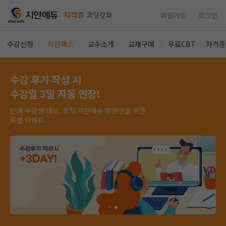
회원가입
로그인
수강신청
지안패스
교수소개
교재구매
무료CBT
자격증
수강 후기 작성 시
수강일 3일 자동 연장!
단과 수강생 대상, 오직 지안에듀 회원만을 위한
특별 이벤트