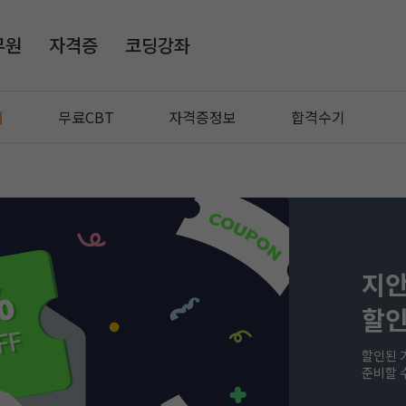
무원
자격증
코딩강좌
매
무료CBT
자격증정보
합격수기
지안
할인
할인된 
준비할 