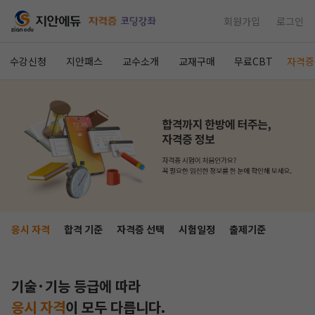
회원가입
로그인
수강신청
지안패스
교수소개
교재구매
무료CBT
자격증
응시 자격
합격 기준
자격증 선택
시험일정
출제기준
기술·기능 등급에 따라
응시 자격
이
모두 다릅니다.