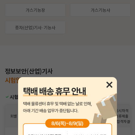
가스기능장
가스기능사
종자(산업)기사·기능사
정보보안(산업)기사
시험일정
을
한눈에 알아보세요.
시험일정
필기합격
응시자격
필기시험
회별
필기시험
(예정자)
서류제출
원서접수
발표
(필기합격자결정)