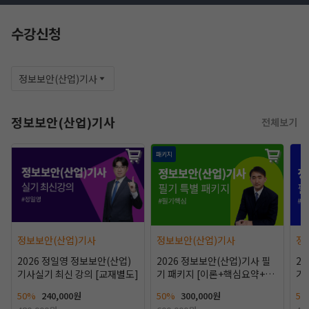
수강신청
정보보안(산업)기사
정보보안(산업)기사
전체보기
패키지
작성 시 수강일 3일 자동 연장!
실기 87% 적중 신화 
정보보안(산업)기사
정보보안(산업)기사
정
2026 정일영 정보보안(산업)
2026 정보보안(산업)기사 필
2
기사실기 최신 강의 [교재별도]
기 패키지 [이론+핵심요약+용
기
어+핵심기출400선]
+
50%
240,000원
50%
300,000원
50