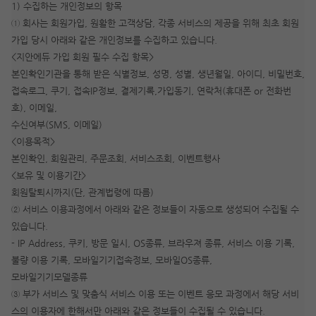
1) 수집하는 개인정보의 항목
① 회사는 회원가입, 원활한 고객상담, 각종 서비스의 제공을 위해 최초 회원
가입 당시 아래와 같은 개인정보를 수집하고 있습니다.
<지안에듀 가입 회원 필수 수집 항목>
본인확인기관을 통해 받은 식별정보, 성명, 성별, 생년월일, 아이디, 비밀번호,
접속로그, 쿠기, 접속IP정보, 결제기록,가입동기, 연락처(휴대폰 or 전화번
호), 이메일,
수신여부(SMS, 이메일)
<이용목적>
본인확인, 회원관리, 주문조회, 서비스조회, 이벤트행사
<보유 및 이용기간>
회원탈퇴시까지(단, 관계법령에 따름)
② 서비스 이용과정에서 아래와 같은 정보들이 자동으로 생성되어 수집될 수
작성 시 수강일 3일 자동 연장!
실기 87% 적중 신화 
있습니다.
- IP Address, 쿠키, 방문 일시, OS종류, 브라우져 종류, 서비스 이용 기록,
불량 이용 기록, 모바일기기접속정보, 모바일OS종류,
모바일기기모델종류
③ 부가 서비스 및 맞춤식 서비스 이용 또는 이벤트 응모 과정에서 해당 서비
스의 이용자에 한해서만 아래와 같은 정보들이 수집될 수 있습니다.