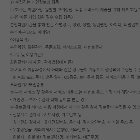
1) 수집하는 개인정보의 항목
① 회사는 회원가입, 원활한 고객상담, 각종 서비스의 제공을 위해 최초 회
<지안에듀 가입 회원 필수 수집 항목>
본인확인기관을 통해 받은 식별정보, 성명, 성별, 생년월일, 아이디, 비밀번호, 
수신여부(SMS, 이메일)
<이용목적>
본인확인, 회원관리, 주문조회, 서비스조회, 이벤트행사
<보유 및 이용기간>
회원탈퇴시까지(단, 관계법령에 따름)
② 서비스 이용과정에서 아래와 같은 정보들이 자동으로 생성되어 수집될 수 
- IP Address, 쿠키, 방문 일시, OS종류, 브라우져 종류, 서비스 이용 
모바일기기모델종류
③ 부가 서비스 및 맞춤식 서비스 이용 또는 이벤트 응모 과정에서 해당 서비
- 개인정보 추가 수집에 대해 동의를 받는 경우
④ 유료결제 서비스 이용 과정에서 아래와 같은 결제 정보들이 수집될 수 있습
- 신용카드 결제시 : 카드사명, 카드번호 등
- 휴대전화 결제시 : 휴대전화번호, 통신사, 결제승인번호, 이메일 주소 등
- 무통장입금, 계좌이체시 : 은행명, 계좌번호 등
- 환불시 : 환불계좌정보(은행명, 계좌번호, 예금주명)